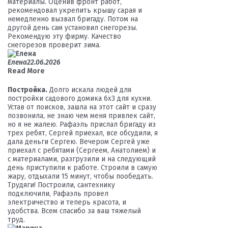
материалы. Оценив фронт работ,
рекомендовал укрепить крышу сарая и
немедленно вызвал бригаду. Потом на
другой день сам установил снегорезы.
Рекомендую эту фирму. Качество
снегорезов проверит зима.
Елена
22.06.2026
Read More
Постройка.
Долго искала людей для
постройки садового домика 6х3 для кухни.
Устав от поисков, зашла на этот сайт и сразу
позвонила, не знаю чем меня привлек сайт,
но я не жалею. Рафаэль прислал бригаду из
трех ребят, Сергей приехал, все обсудили, я
дала деньги Сергею. Вечером Сергей уже
приехал с ребятами (Сергеем, Анатолием) и
с материалами, разгрузили и на следующий
день приступили к работе. Строили в самую
жару, отдыхали 15 минут, чтобы пообедать.
Трудяги! Построили, сантехнику
подключили, Рафаэль провел
электричество и теперь красота, и
удобства. Всем спасибо за ваш тяжелый
труд.