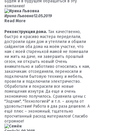
Будем и в будущем обращаться в эту
компанию!
Ирина Львовна
12.05.2019
Read More
Реконструкция дома.
Так качественно,
быстро и красиво мастера переделали,
достроили один дом и утеплили и обшили
сайдингом оба дома на моём участке, что
нам с моей старенькой мамой не помешали
ни жить на даче, ни завершить прошлый
сезон, ни открыть новый! Очень
внимательно и заботливо относились к нам,
заказчикам: отсоединяли, переносили и
подключали бытовую технику и мебель,
провели и подключили электричество.
Обработали и покрасили все новые
помещения изнутри. Да еще и очень
экономично получилось. Сравнила цены с
"Зодчим", "Технологией" и т.п. – ахнула от
удовольствия! Работа в два раза дешевле. А
ещё плюс – экономный, тщательно
просчитанный расход материалов! Спасибо
огромное!