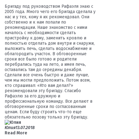
Бригаду под руководством Рафаэля знаю с
2005 года. Много чего его бригада сделала у
нас и у тех, кому я их рекомендовал. Они
собственно и к нам попали по
рекомендации. Наше знакомство с ними
началось с необходимости сделать
пристройку к дому, заменить кровлю и
полностью отделать дом внутри и снаружи,
выложить печь, сделать водоснабжение и
облагородить участок. В обговоренные
сроки все было готово и родители
перебрались туда на лето, а имея печь,
оставались там до середины декабря.
Сделали все очень быстро и даже лучше,
чем мы могли предположить. Потом всем,
кто спрашивал: «Кто вам делал?»
рекомендовали эту бригаду. Спасибо
Рафаэлю за его дружную и
профессиональную команду. Все делают в
обговоренные сроки по согласованным
ценам. Если буду строить что-то еще
обязательно позову только эту бригаду.
Юлия
13.07.2018
Read More