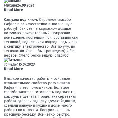
Михаил
24.09.2024
Read More
Сан.узел под ключ.
Огромное спасибо
Рафаэлю за качественно выполненную
работу!!! Сан узел в каркасном домике
получился замечательный. Покрасили
помещение, постелили пол, обставили сан
техникой, подключили подвод воды и слив
к септику, электричество. Все по уму, по
технологии. Очень быстро(неделя) и без
нервов. Смело рекомендую! Спасибо!
Татьяна
15.07.2023
Read More
Высокое качество работы – основное
отличительное свойство результатов
Рафаэля и его помощников. Большое
спасибо также за готовность подсказать,
как лучше сделать. Проделана серьёзная
работа: сделали отделку дома сайдингом,
сделали ванную и кухню в доме, много
работы по мелочам. Построили очень
красивую беседку. Всё чётко, быстро,